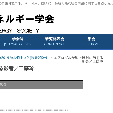
の再生可能エネルギー利用、並び に、持続可能な社会構築に関する基礎から
学会誌
研究発表会
部会
JOURNAL OF JSES
CONFERENCE
SECTION
2019 Vol.45 No.2 (通巻250号)
> エアロゾルが地上日射に与える
影響／工藤玲
る影響／工藤玲
100%