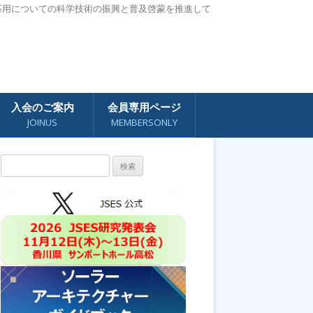
応用についての科学技術の振興と普及啓蒙を推進して
入会のご案内
会員専用ページ
JOINUS
MEMBERSONLY
検
索: