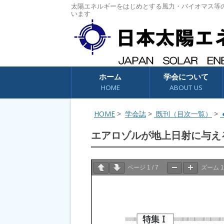
太陽エネルギーをはじめとする風力・バイオマス等
います
コンテンツへスキップ
ホーム
学会について
HOME
ABOUT US
HOME
>
学会誌
>
既刊（目次一覧）
>
●
エアロゾルが地上日射に与え
ページ
1
/
7
ズーム