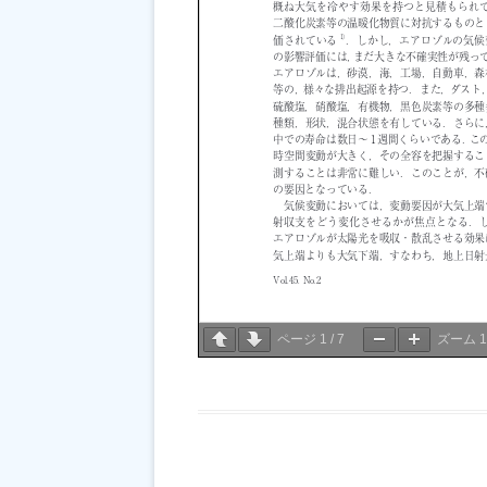
ページ
1
/
7
ズーム