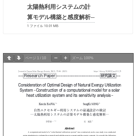
太陽熱利用システムの計
算モデル構築と感度解析─
1 ファイル
10.01 MB
ページ
1
/
10
ズーム
100%