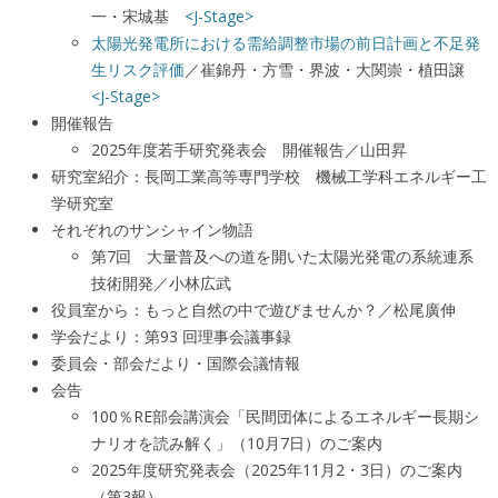
一・宋城基
<J-Stage>
太陽光発電所における需給調整市場の前日計画と不足発
生リスク評価
／崔錦丹・方雪・界波・大関崇・植田譲
<J-Stage>
開催報告
2025年度若手研究発表会 開催報告／山田昇
研究室紹介：長岡工業高等専門学校 機械工学科エネルギー工
学研究室
それぞれのサンシャイン物語
第7回 大量普及への道を開いた太陽光発電の系統連系
技術開発／小林広武
役員室から：もっと自然の中で遊びませんか？／松尾廣伸
学会だより：第93 回理事会議事録
委員会・部会だより・国際会議情報
会告
100％RE部会講演会「民間団体によるエネルギー長期シ
ナリオを読み解く」（10月7日）のご案内
2025年度研究発表会（2025年11月2・3日）のご案内
（第3報）