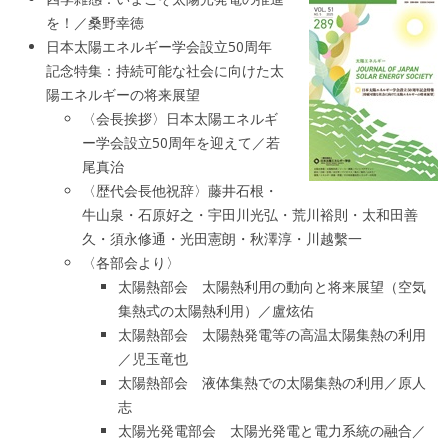
を！／桑野幸徳
日本太陽エネルギー学会設立50周年
記念特集：持続可能な社会に向けた太
陽エネルギーの将来展望
〈会長挨拶〉日本太陽エネルギ
ー学会設立50周年を迎えて／若
尾真治
〈歴代会長他祝辞〉藤井石根・
牛山泉・石原好之・宇田川光弘・荒川裕則・太和田善
久・須永修通・光田憲朗・秋澤淳・川越繫一
〈各部会より〉
太陽熱部会 太陽熱利用の動向と将来展望（空気
集熱式の太陽熱利用）／盧炫佑
太陽熱部会 太陽熱発電等の高温太陽集熱の利用
／児玉竜也
太陽熱部会 液体集熱での太陽集熱の利用／原人
志
太陽光発電部会 太陽光発電と電力系統の融合／