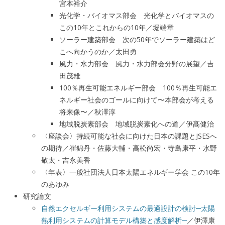
宮本裕介
光化学・バイオマス部会 光化学とバイオマスの
この10年とこれからの10年／堀端章
ソーラー建築部会 次の50年でソーラー建築はど
こへ向かうのか／太田勇
風力・水力部会 風力・水力部会分野の展望／吉
田茂雄
100％再生可能エネルギー部会 100％再生可能エ
ネルギー社会のゴールに向けて〜本部会が考える
将来像〜／秋澤淳
地域脱炭素部会 地域脱炭素化への道／伊髙健治
〈座談会〉持続可能な社会に向けた日本の課題とJSESへ
の期待／崔錦丹・佐藤大輔・高松尚宏・寺島康平・水野
敬太・吉永美香
〈年表〉一般社団法人日本太陽エネルギー学会 この10年
のあゆみ
研究論文
自然エクセルギー利用システムの最適設計の検討─太陽
熱利用システムの計算モデル構築と感度解析─
／伊澤康