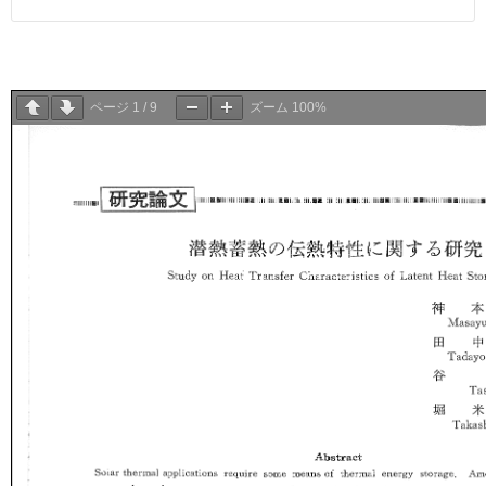
ページ
1
/
9
ズーム
100%