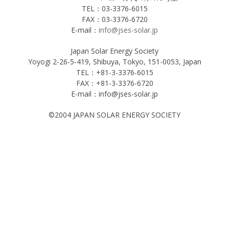
TEL：03-3376-6015
FAX：03-3376-6720
E-mail：
info@jses-solar.jp
Japan Solar Energy Society
Yoyogi 2-26-5-419, Shibuya, Tokyo, 151-0053, Japan
TEL：+81-3-3376-6015
FAX：+81-3-3376-6720
E-mail：info@jses-solar.jp
©2004 JAPAN SOLAR ENERGY SOCIETY