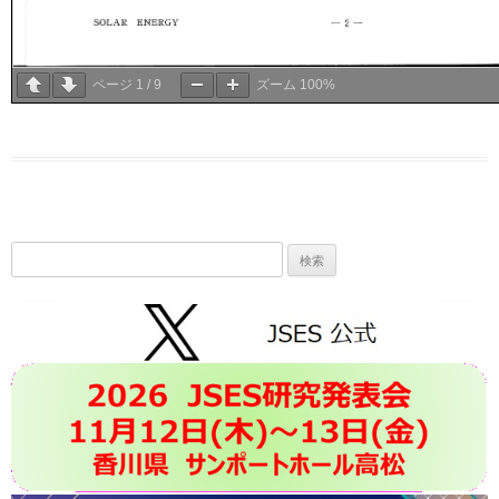
ページ
1
/
9
ズーム
100%
検
索: