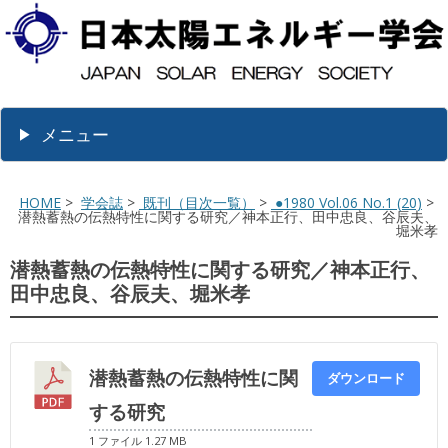
メニュー
HOME
>
学会誌
>
既刊（目次一覧）
>
●1980 Vol.06 No.1 (20)
>
潜熱蓄熱の伝熱特性に関する研究／神本正行、田中忠良、谷辰夫、
堀米孝
潜熱蓄熱の伝熱特性に関する研究／神本正行、
田中忠良、谷辰夫、堀米孝
潜熱蓄熱の伝熱特性に関
ダウンロード
する研究
1 ファイル
1.27 MB