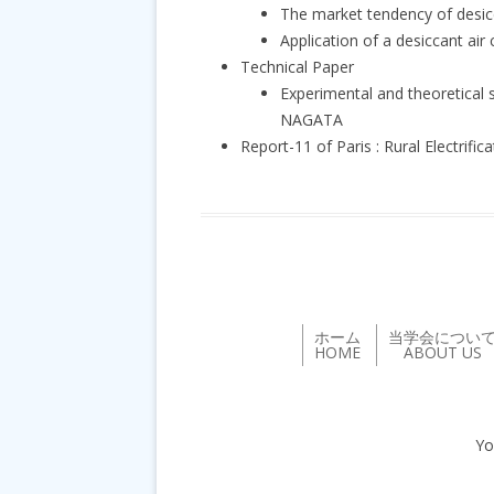
The market tendency of desi
Application of a desiccant a
Technical Paper
Experimental and theoretical 
NAGATA
Report-11 of Paris : Rural Electrifi
ホーム
当学会につい
HOME
ABOUT US
Yo