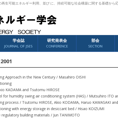
の再生可能エネルギー利用、並び に、持続可能な社会構築に関する基礎から
学会誌
研究発表会
部会
JOURNAL OF JSES
CONFERENCE
SECTION
 2001
sing Approach in the New Century / Masahiro OISHI
itioning
/ Akio KADAMA and Tsutomu HIROSE
gel for humidity swing air conditioning system (HAS) / Mutsuhiro IT
oling process / Tsutomu HIROSE, Akio KODAMA, Haruo KAWASAKI an
ditioning with energy storage in desiccant bed / Hisao KOIZUMI
 regulatory building materials / Jun TANIMOTO