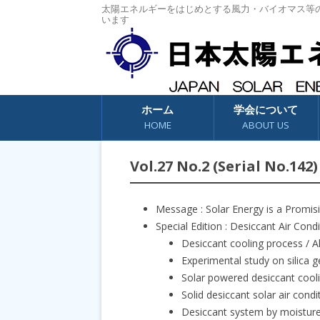
太陽エネルギーをはじめとする風力・バイオマス等
います
コンテンツへスキップ
ホーム
学会について
HOME
ABOUT US
Vol.27 No.2 (Serial No.142)
Message : Solar Energy is a Promi
Special Edition : Desiccant Air Cond
Desiccant cooling process 
Experimental study on silica 
Solar powered desiccant co
Solid desiccant solar air con
Desiccant system by moisture