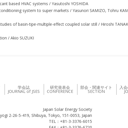
ccant based HVAC systems / Yasutoshi YOSHIDA
ir conditioning system to super markets / Yasunori SAMIZO, Tohru 
studies of basin-tipe-multiple-effect coupled solar still / Hiroshi T
cation / Akio SUZUKI
て
学会誌
研究発表会
部会・関連サイト
入会
JOURNAL of JSES
CONFERENCE
SECTION
J
Japan Solar Energy Society
yogi 2-26-5-419, Shibuya, Tokyo, 151-0053, Japan
TEL：+81-3-3376-6015
FAX：+81-3-3376-6720