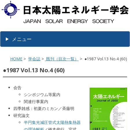
メニュー
HOME
>
学会誌
>
既刊（目次一覧）
> ●1987 Vol.13 No.4 (60)
●1987 Vol.13 No.4 (60)
会告
シンポジウム等案内
関連行事案内
四季雑感：初夏のミカン／斉藤明
研究論文
半円集光減圧管式太陽熱集熱器
の理論解析
／橋本俊行、宮武