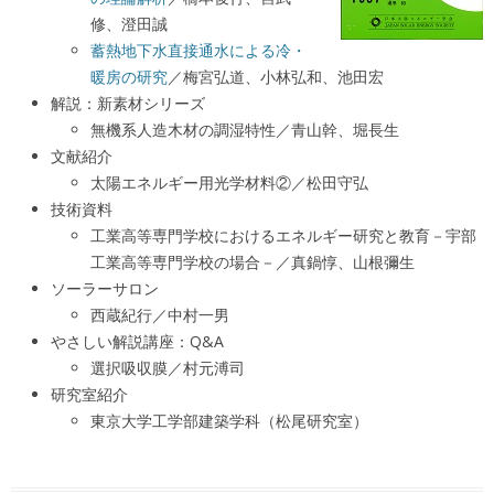
修、澄田誠
蓄熱地下水直接通水による冷・
暖房の研究
／梅宮弘道、小林弘和、池田宏
解説：新素材シリーズ
無機系人造木材の調湿特性／青山幹、堀長生
文献紹介
太陽エネルギー用光学材料②／松田守弘
技術資料
工業高等専門学校におけるエネルギー研究と教育－宇部
工業高等専門学校の場合－／真鍋惇、山根彌生
ソーラーサロン
西蔵紀行／中村一男
やさしい解説講座：Q&A
選択吸収膜／村元溥司
研究室紹介
東京大学工学部建築学科（松尾研究室）