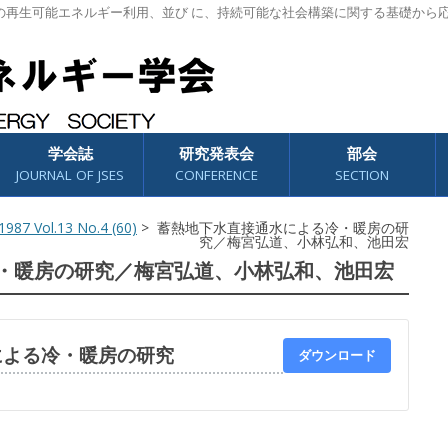
の再生可能エネルギー利用、並び に、持続可能な社会構築に関する基礎から
学会誌
研究発表会
部会
JOURNAL OF JSES
CONFERENCE
SECTION
987 Vol.13 No.4 (60)
> 蓄熱地下水直接通水による冷・暖房の研
究／梅宮弘道、小林弘和、池田宏
・暖房の研究／梅宮弘道、小林弘和、池田宏
による冷・暖房の研究
ダウンロード