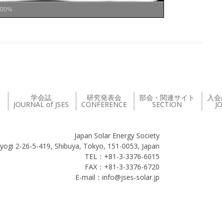
100%
て
学会誌
研究発表会
部会・関連サイト
入会
JOURNAL of JSES
CONFERENCE
SECTION
J
Japan Solar Energy Society
yogi 2-26-5-419, Shibuya, Tokyo, 151-0053, Japan
TEL：+81-3-3376-6015
FAX：+81-3-3376-6720
E-mail：info@jses-solar.jp