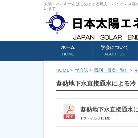
太陽エネルギーをはじめとする風力・バイオマス等
います
コンテンツへスキップ
ホーム
学会について
HOME
ABOUT US
HOME
>
学会誌
>
既刊（目次一覧）
>
●1
蓄熱地下水直接通水による冷
蓄熱地下水直接通水
1 ファイル
3.15 MB