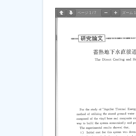
ページ
1
/
7
ズーム