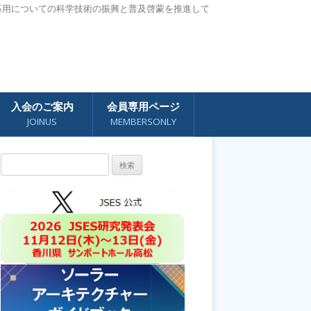
応用についての科学技術の振興と普及啓蒙を推進して
入会のご案内
会員専用ページ
JOINUS
MEMBERSONLY
検
索: