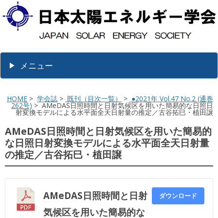
メニュー
HOME
>
学会誌
>
既刊（目次一覧）
>
●2021年 Vol.47 No.2 (通巻
262号)
> AMeDAS日照時間と日射気候区を用いた簡易的な日照日
射変換モデルによる水平面全天日射量の推定／古谷拓巳・植田譲
AMeDAS日照時間と日射気候区を用いた簡易的
な日照日射変換モデルによる水平面全天日射量
の推定／古谷拓巳・植田譲
AMeDAS日照時間と日射
ダウンロード
気候区を用いた簡易的な