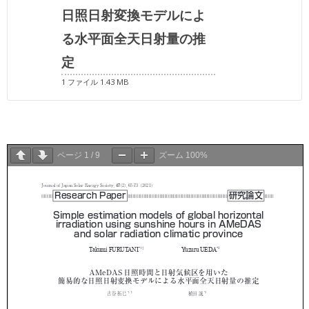
日照日射変換モデルによ
る水平面全天日射量の推
定
1 ファイル
1.43 MB
ページ
1
/
9
ズーム
100%