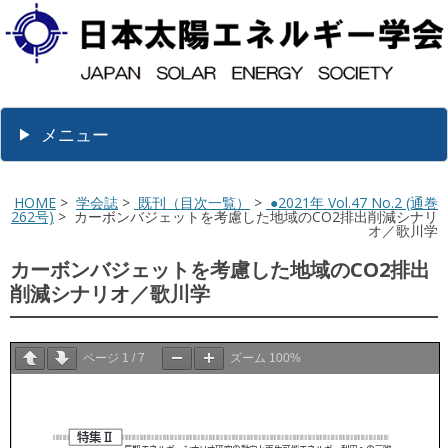
メニュー
HOME
>
学会誌
>
既刊（目次一覧）
>
●2021年 Vol.47 No.2 (通巻
262号)
> カーボンバジェットを考慮した地域のCO2排出削減シナリ
オ／歌川学
カーボンバジェットを考慮した地域のCO2排出
削減シナリオ／歌川学
ページ
1
/
7
ズーム
100%