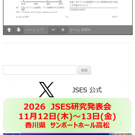
ページ
1
/
7
ズーム
100%
検
索: