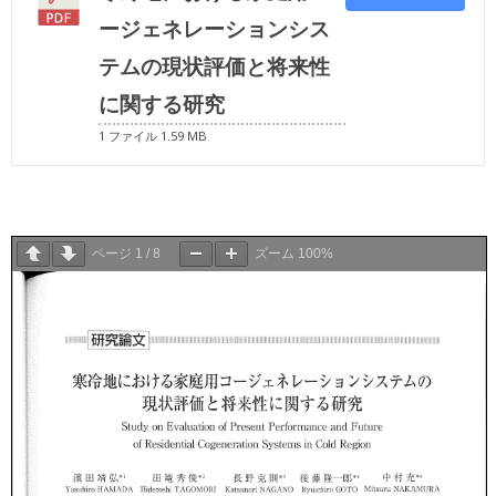
ージェネレーションシス
テムの現状評価と将来性
に関する研究
1 ファイル
1.59 MB
ページ
1
/
8
ズーム
100%