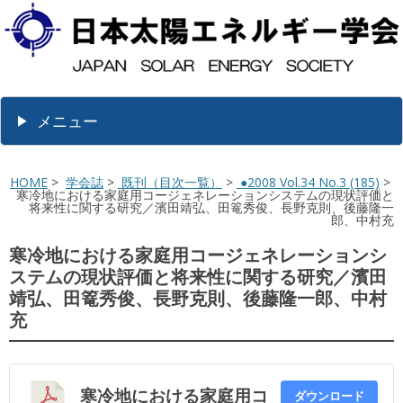
メニュー
HOME
>
学会誌
>
既刊（目次一覧）
>
●2008 Vol.34 No.3 (185)
>
寒冷地における家庭用コージェネレーションシステムの現状評価と
将来性に関する研究／濱田靖弘、田篭秀俊、長野克則、後藤隆一
郎、中村充
寒冷地における家庭用コージェネレーションシ
ステムの現状評価と将来性に関する研究／濱田
靖弘、田篭秀俊、長野克則、後藤隆一郎、中村
充
寒冷地における家庭用コ
ダウンロード