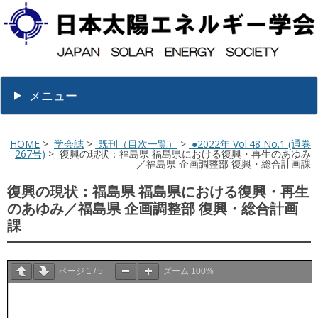
メニュー
HOME
>
学会誌
>
既刊（目次一覧）
>
●2022年 Vol.48 No.1 (通巻
267号)
> 復興の現状：福島県 福島県における復興・再生のあゆみ
／福島県 企画調整部 復興・総合計画課
復興の現状：福島県 福島県における復興・再生
のあゆみ／福島県 企画調整部 復興・総合計画
課
ページ
1
/
5
ズーム
100%