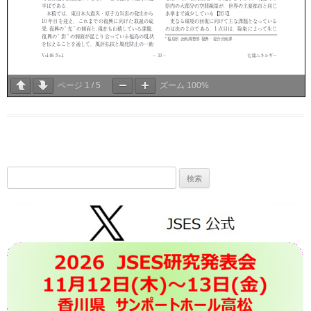
ページ
1
/
5
ズーム
100%
検
索: