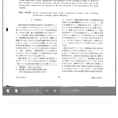
ページ
1
/
8
ズーム
100%