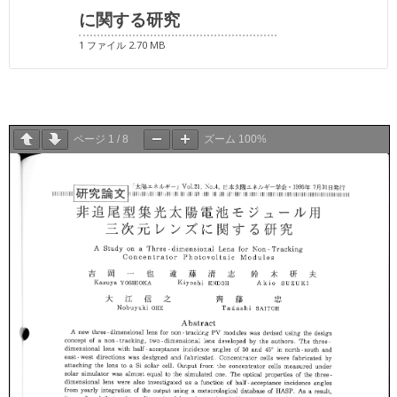
に関する研究
1 ファイル
2.70 MB
ページ
1
/
8
ズーム
100%