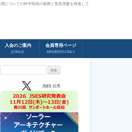
応用についての科学技術の振興と普及啓蒙を推進して
入会のご案内
会員専用ページ
JOINUS
MEMBERSONLY
検
索: