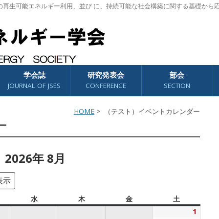
の再生可能エネルギー利用、並び に、持続可能な社会構築に関する基礎から
学会誌
研究発表会
部会
JOURNAL OF JSES
CONFERENCE
SECTION
HOME
> （テスト）イベントカレンダー
ー
2026年 8月
水
水
木
木
金
金
土
土
曜
曜
曜
曜
1
2026