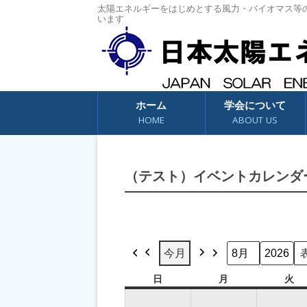
太陽エネルギーをはじめとする風力・バイオマス等
います
コンテンツへスキップ
ホーム
学会について
HOME
ABOUT US
（テスト）イベントカレンダ
今月
前
次
月
年
へ
へ
日
日
月
月
火
火
曜
曜
曜