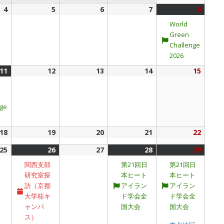
日
日
日
日
年
4
2026
5
2026
6
2026
7
2026
8
2026
(1
8
年
年
年
年
年
件
World
月
8
8
8
8
8
の
Green
1
月
月
月
月
月
イ
Challenge
日
4
5
6
7
8
ベ
2026
日
日
日
日
日
ン
11
2026
(1
12
2026
13
2026
14
2026
15
2026
ト)
年
件
年
年
年
年
8
の
8
8
8
8
月
イ
月
月
月
月
nge
11
ベ
12
13
14
15
日
ン
日
日
日
日
18
2026
19
2026
20
2026
21
2026
22
2026
ト)
年
年
年
年
年
25
2026
26
2026
(1
27
2026
28
2026
(1
29
2026
(2
8
8
8
8
8
年
年
件
年
年
件
年
件
関西支部
第21回日
第21回日
月
月
月
月
月
8
8
の
8
8
の
8
の
研究室探
本ヒート
本ヒート
18
19
20
21
22
月
月
イ
月
月
イ
月
イ
訪（京都
アイラン
アイラン
日
日
日
日
日
25
26
ベ
27
28
ベ
29
ベ
大学桂キ
ド学会全
ド学会全
日
日
ン
日
日
ン
日
ン
ャンパ
国大会
国大会
ト)
ト)
ト)
ス）