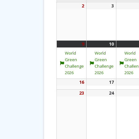
日
日
日
2
2026
3
2026
年
年
8
8
月
月
2
3
日
日
9
2026
(1
10
2026
(1
年
件
年
件
World
World
World
8
の
8
の
Green
Green
Green
月
イ
月
イ
Challenge
Challenge
Challe
9
ベ
10
ベ
2026
2026
2026
日
ン
日
ン
16
2026
17
2026
ト)
ト)
年
年
23
2026
24
2026
8
8
年
年
月
月
8
8
16
17
月
月
日
日
23
24
日
日