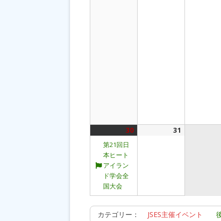
30
2026
(1
31
2026
年
件
年
第21回日
8
の
8
本ヒート
月
イ
月
アイラン
30
ベ
31
ド学会全
日
ン
日
国大会
ト)
カテゴリー：
JSES主催イベント