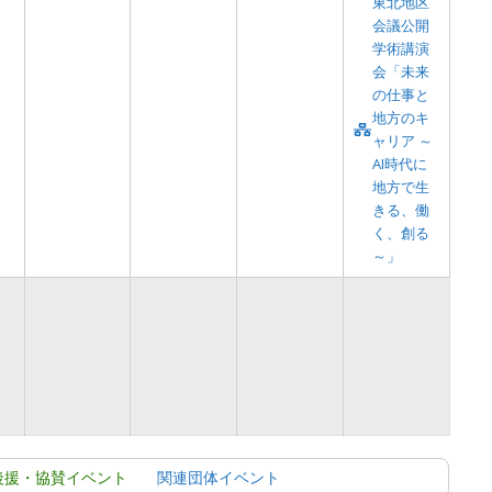
東北地区
会議公開
学術講演
会「未来
の仕事と
地方のキ
ャリア ～
AI時代に
地方で生
きる、働
く、創る
～」
後援・協賛イベント
関連団体イベント