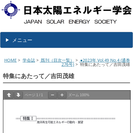
メニュー
HOME
>
学会誌
>
既刊（目次一覧）
>
●2023年 Vol.49 No.4 (通巻
276号)
> 特集にあたって／吉田茂雄
特集にあたって／吉田茂雄
ページ
1
/
1
ズーム
100%