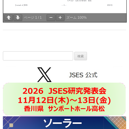
ページ
1
/
1
ズーム
100%
検
索: