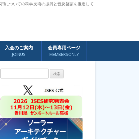
応用についての科学技術の振興と普及啓蒙を推進して
入会のご案内
会員専用ページ
JOINUS
MEMBERSONLY
検
索: