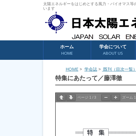
太陽エネルギーをはじめとする風力・バイオマス等
います
コンテンツへスキップ
ホーム
学会について
HOME
ABOUT US
HOME
>
学会誌
>
既刊（目次一覧
特集にあたって／藤澤徹
ページ
1
/
3
ズーム