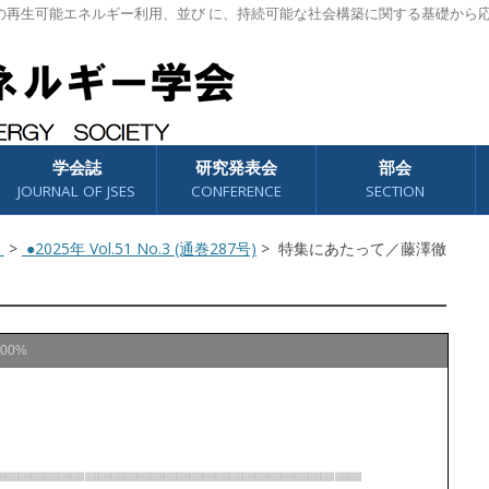
の再生可能エネルギー利用、並び に、持続可能な社会構築に関する基礎から
学会誌
研究発表会
部会
JOURNAL OF JSES
CONFERENCE
SECTION
）
>
●2025年 Vol.51 No.3 (通巻287号)
> 特集にあたって／藤澤徹
100%