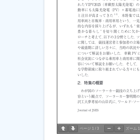
ページ
1
/
3
ズーム