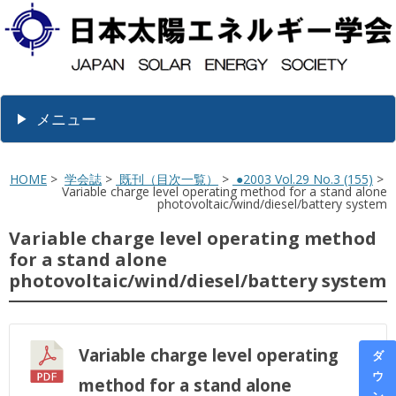
メニュー
HOME
>
学会誌
>
既刊（目次一覧）
>
●2003 Vol.29 No.3 (155)
>
Variable charge level operating method for a stand alone
photovoltaic/wind/diesel/battery system
Variable charge level operating method
for a stand alone
photovoltaic/wind/diesel/battery system
Variable charge level operating
ダ
ウ
method for a stand alone
ン