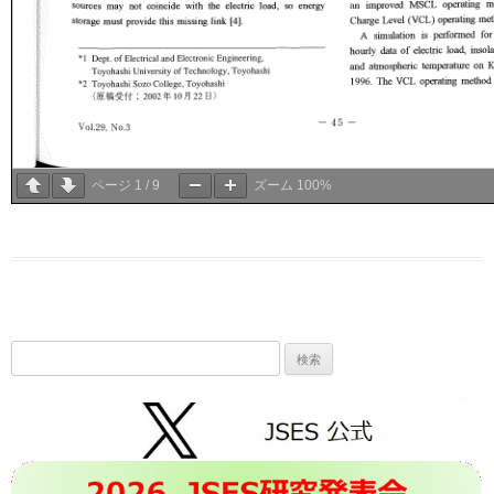
ページ
1
/
9
ズーム
100%
検
索: