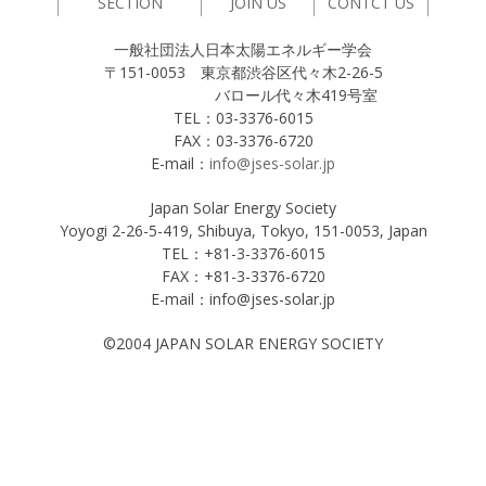
SECTION
JOIN US
CONTCT US
一般社団法人日本太陽エネルギー学会
〒151-0053 東京都渋谷区代々木2-26-5
バロール代々木419号室
TEL：03-3376-6015
FAX：03-3376-6720
E-mail：
info@jses-solar.jp
Japan Solar Energy Society
Yoyogi 2-26-5-419, Shibuya, Tokyo, 151-0053, Japan
TEL：+81-3-3376-6015
FAX：+81-3-3376-6720
E-mail：info@jses-solar.jp
©2004 JAPAN SOLAR ENERGY SOCIETY