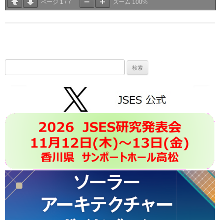
ページ
1
/
7
ズーム
100%
検
索: