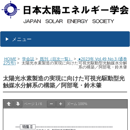
メニュー
HOME
>
学会誌
>
既刊（目次一覧）
>
●2023年 Vol.49 No.3 (通巻
275号)
> 太陽光水素製造の実現に向けた可視光駆動型光触媒水分解
系の構築／阿部竜・鈴木肇
太陽光水素製造の実現に向けた可視光駆動型光
触媒水分解系の構築／阿部竜・鈴木肇
ページ
1
/
6
ズーム
100%