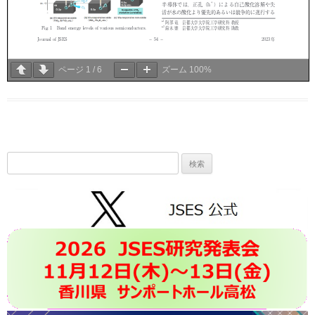
ページ
1
/
6
ズーム
100%
検
索: