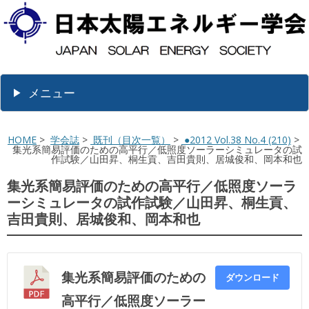
メニュー
HOME
>
学会誌
>
既刊（目次一覧）
>
●2012 Vol.38 No.4 (210)
>
集光系簡易評価のための高平行／低照度ソーラーシミュレータの試
作試験／山田昇、桐生貢、吉田貴則、居城俊和、岡本和也
集光系簡易評価のための高平行／低照度ソーラ
ーシミュレータの試作試験／山田昇、桐生貢、
吉田貴則、居城俊和、岡本和也
集光系簡易評価のための
ダウンロード
高平行／低照度ソーラー