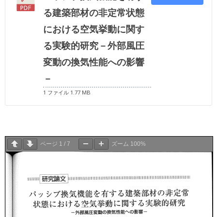
る建築部材の非定常状態
における空気挙動に関す
る実験的研究－外部風圧
変動の換気性能への影響
－
1 ファイル
1.77 MB
ページ
1
/
7
ズーム
100%