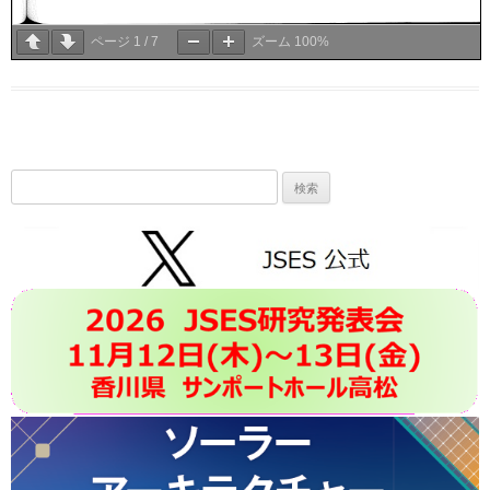
ページ
1
/
7
ズーム
100%
検
索: