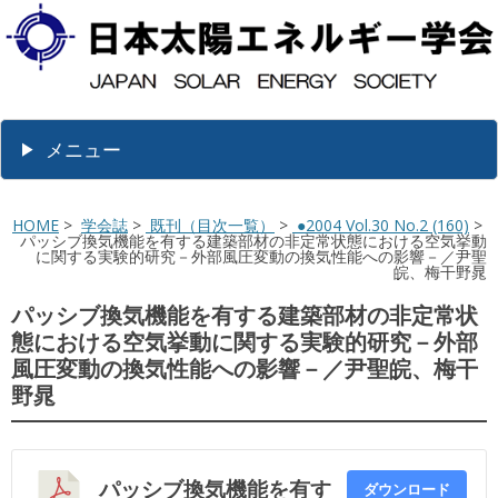
メニュー
HOME
>
学会誌
>
既刊（目次一覧）
>
●2004 Vol.30 No.2 (160)
>
パッシブ換気機能を有する建築部材の非定常状態における空気挙動
に関する実験的研究－外部風圧変動の換気性能への影響－／尹聖
皖、梅干野晁
パッシブ換気機能を有する建築部材の非定常状
態における空気挙動に関する実験的研究－外部
風圧変動の換気性能への影響－／尹聖皖、梅干
野晁
パッシブ換気機能を有す
ダウンロード