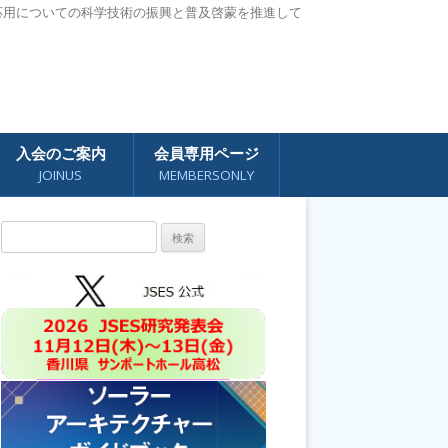
応用についての科学技術の振興と普及啓蒙を推進して
入会のご案内
会員専用ページ
JOINUS
MEMBERSONLY
検
索: