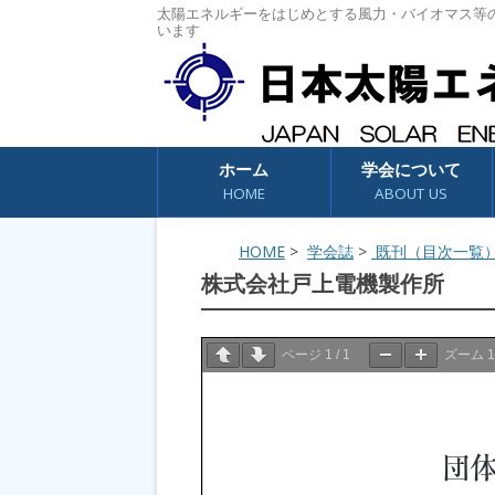
太陽エネルギーをはじめとする風力・バイオマス等
います
コンテンツへスキップ
ホーム
学会について
HOME
ABOUT US
HOME
>
学会誌
>
既刊（目次一覧
株式会社戸上電機製作所
ページ
1
/
1
ズーム