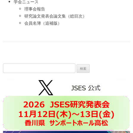
学会ニュース
理事会報告
研究論文発表会論文集（総目次）
会員名簿（追補版）
検
索: