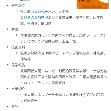
研究論文
複合曲面反射鏡を用いた太陽熱
集熱器の集熱効率測定
／藤野充平、塚本守昭、山本隆
宜、横溝修、隅田勲
解説
太陽熱の動力化－その動力化の歴史と試作ソーラーエン
ジンについて／藤井石根、土屋一雄
技術資料
温水加熱吸収冷凍機のヒートポンプ運転結果／林嘉彦、
伴純雄
見学報告
農業関係太陽エネルギー利用施設見学会報告／伊藤定祐
国鉄多度津工場太陽熱利用温水装置、仁尾太陽熱発電パ
イロットプラント／高尾矩行
文献紹介
中国太陽エネルギー学会誌（太阳能学ほう第1巻第1期）
／作田宏一
書評