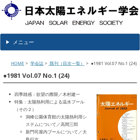
メニュー
HOME
>
学会誌
>
既刊（目次一覧）
> ●1981 Vol.07 No.1 (24)
●1981 Vol.07 No.1 (24)
四季雑感：欲望の際限／木村建一
特集：太陽熱利用による温水プール
（その２）
洞峰公園体育館の太陽熱利用シ
ステムについて／高間三郎
新門司屋内プールについて／大
島行次