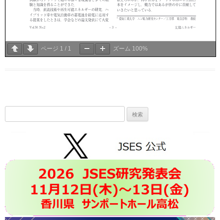
ページ
1
/
1
ズーム
100%
検
索: