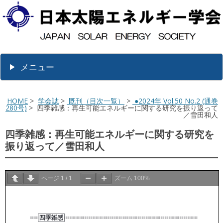
メニュー
HOME
>
学会誌
>
既刊（目次一覧）
>
●2024年 Vol.50 No.2 (通巻
280号)
> 四季雑感：再生可能エネルギーに関する研究を振り返って
／雪田和人
四季雑感：再生可能エネルギーに関する研究を
振り返って／雪田和人
ページ
1
/
1
ズーム
100%