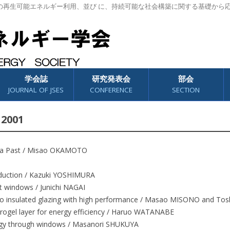
の再生可能エネルギー利用、並び に、持続可能な社会構築に関する基礎から
学会誌
研究発表会
部会
JOURNAL OF JSES
CONFERENCE
SECTION
 2001
m a Past / Misao OKAMOTO
oduction / Kazuki YOSHIMURA
 windows / Junichi NAGAI
 to insulated glazing with high performance / Masao MISONO and To
drogel layer for energy efficiency / Haruo WATANABE
nergy through windows / Masanori SHUKUYA