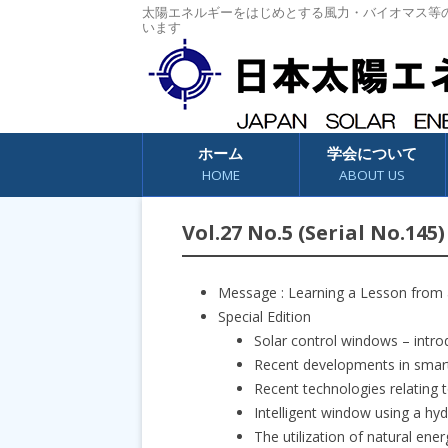
太陽エネルギーをはじめとする風力・バイオマス等
います
コンテンツへスキップ
ホーム
学会について
HOME
ABOUT US
Vol.27 No.5 (Serial No.145)
Message : Learning a Lesson fro
Special Edition
Solar control windows – intr
Recent developments in smart
Recent technologies relating
Intelligent window using a hy
The utilization of natural e