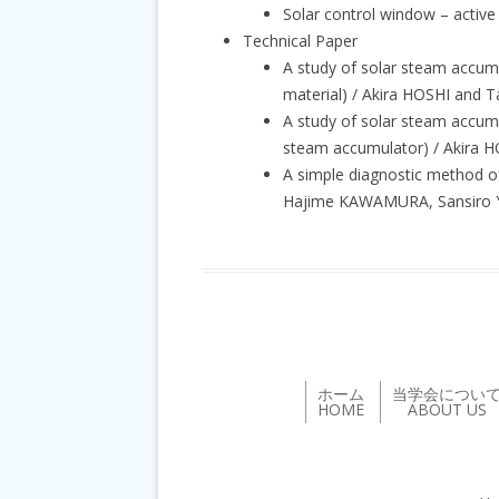
Solar control window – active
Technical Paper
A study of solar steam accumu
material) / Akira HOSHI and
A study of solar steam accumu
steam accumulator) / Akira 
A simple diagnostic method of
Hajime KAWAMURA, Sansiro 
ホーム
当学会につい
HOME
ABOUT US