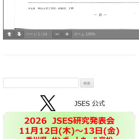
ページ
1
/
14
ズーム
100%
検
索: