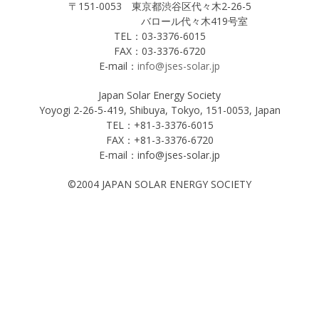
〒151-0053 東京都渋谷区代々木2-26-5
バロール代々木419号室
TEL：03-3376-6015
FAX：03-3376-6720
E-mail：
info@jses-solar.jp
Japan Solar Energy Society
Yoyogi 2-26-5-419, Shibuya, Tokyo, 151-0053, Japan
TEL：+81-3-3376-6015
FAX：+81-3-3376-6720
E-mail：info@jses-solar.jp
©2004 JAPAN SOLAR ENERGY SOCIETY