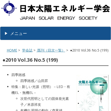
メニュー
HOME
>
学会誌
>
既刊（目次一覧）
> ●2010 Vol.36 No.5 (199)
●2010 Vol.36 No.5 (199)
四季雑感
四季雑感／山田昇
特集：新しい光源（照明）－LED・有
機EL・無機EL－
次世代照明としての固体発光素
子／米原祥友
有機EL照明の動向／森竜雄