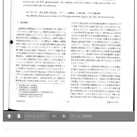
ページ
1
/
7
ズーム
100%