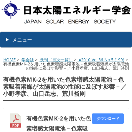
メニュー
HOME
>
学会誌
>
既刊（目次一覧）
>
●2010 Vol.36 No.5 (199)
>
有機色素MK-2を用いた色素増感太陽電池－色素吸着溶媒が太陽電池
の性能に及ぼす影響－／小野孝彦、山口岳志、荒川裕則
有機色素MK-2を用いた色素増感太陽電池－色
素吸着溶媒が太陽電池の性能に及ぼす影響－／
小野孝彦、山口岳志、荒川裕則
有機色素MK-2を用いた色
ダウンロード
素増感太陽電池－色素吸