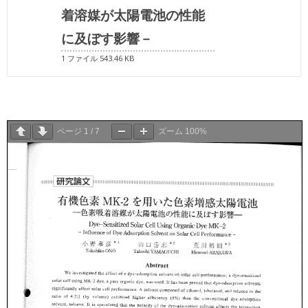
着溶媒が太陽電池の性能
に及ぼす影響－
1 ファイル
543.46 KB
ページ
1
/
7
ズーム
100%