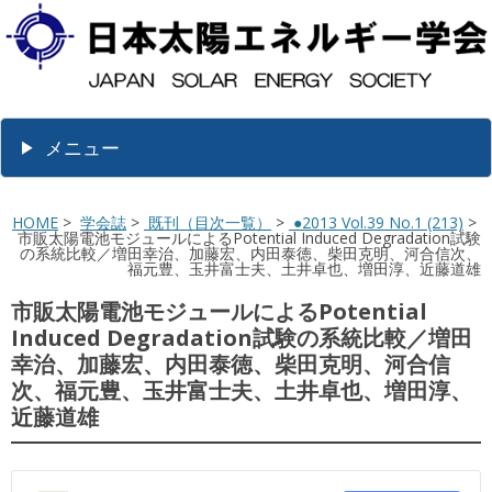
メニュー
HOME
>
学会誌
>
既刊（目次一覧）
>
●2013 Vol.39 No.1 (213)
>
市販太陽電池モジュールによるPotential Induced Degradation試験
の系統比較／増田幸治、加藤宏、内田泰徳、柴田克明、河合信次、
福元豊、玉井富士夫、土井卓也、増田淳、近藤道雄
市販太陽電池モジュールによるPotential
Induced Degradation試験の系統比較／増田
幸治、加藤宏、内田泰徳、柴田克明、河合信
次、福元豊、玉井富士夫、土井卓也、増田淳、
近藤道雄