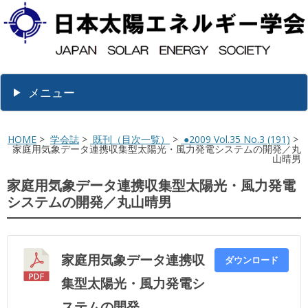
メニュー
HOME
>
学会誌
>
既刊（目次一覧）
>
●2009 Vol.35 No.3 (191)
>
家庭用気象データ連携収集型太陽光・風力発電システムの開発／丸
山晴男
家庭用気象データ連携収集型太陽光・風力発電
システムの開発／丸山晴男
家庭用気象データ連携収
ダウンロード
集型太陽光・風力発電シ
ステムの開発