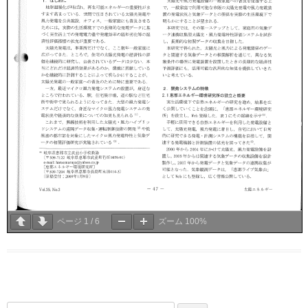
ページ
1
/
6
ズーム
100%