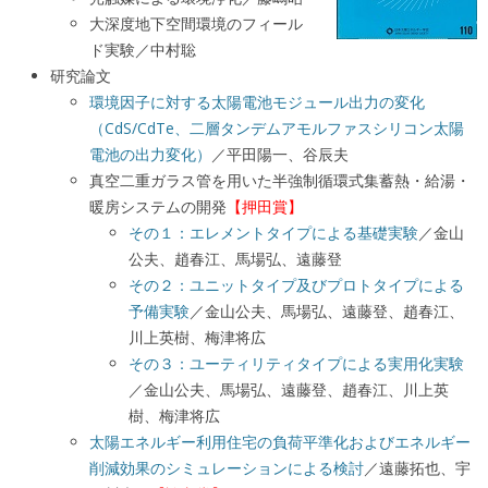
大深度地下空間環境のフィール
ド実験／中村聡
研究論文
環境因子に対する太陽電池モジュール出力の変化
（CdS/CdTe、二層タンデムアモルファスシリコン太陽
電池の出力変化）
／平田陽一、谷辰夫
真空二重ガラス管を用いた半強制循環式集蓄熱・給湯・
暖房システムの開発
【押田賞】
その１：エレメントタイプによる基礎実験
／金山
公夫、趙春江、馬場弘、遠藤登
その２：ユニットタイプ及びプロトタイプによる
予備実験
／金山公夫、馬場弘、遠藤登、趙春江、
川上英樹、梅津将広
その３：ユーティリティタイプによる実用化実験
／
金山公夫、馬場弘、遠藤登、趙春江、川上英
樹、梅津将広
太陽エネルギー利用住宅の負荷平準化およびエネルギー
削減効果のシミュレーションによる検討
／遠藤拓也、宇