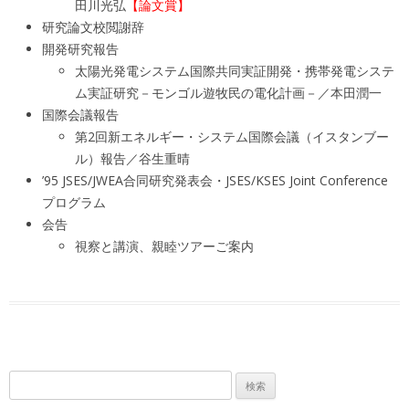
田川光弘
【論文賞】
研究論文校閲謝辞
開発研究報告
太陽光発電システム国際共同実証開発・携帯発電システ
ム実証研究－モンゴル遊牧民の電化計画－／本田潤一
国際会議報告
第2回新エネルギー・システム国際会議（イスタンブー
ル）報告／谷生重晴
’95 JSES/JWEA合同研究発表会・JSES/KSES Joint Conference
プログラム
会告
視察と講演、親睦ツアーご案内
検
索: