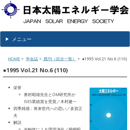
メニュー
HOME
>
学会誌
>
既刊（目次一覧）
> ●1995 Vol.21 No.6 (110)
●1995 Vol.21 No.6 (110)
栄誉
奥村昭雄先生とOM研究所が
ISES業績賞を受賞／木村建一
四季雑感：将来世代への思い／多賀正
夫
解説
光触媒による環境浄化／藤嶋昭