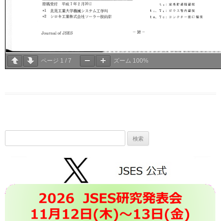
ページ
1
/
7
ズーム
100%
検
索: