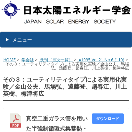
メニュー
HOME
>
学会誌
>
既刊（目次一覧）
>
●1995 Vol.21 No.6 (110)
>
その３：ユーティリティタイプによる実用化実験／金山公夫、馬場
弘、遠藤登、趙春江、川上英樹、梅津将広
その３：ユーティリティタイプによる実用化実
験／金山公夫、馬場弘、遠藤登、趙春江、川上
英樹、梅津将広
真空二重ガラス管を用い
ダウンロード
た半強制循環式集蓄熱・