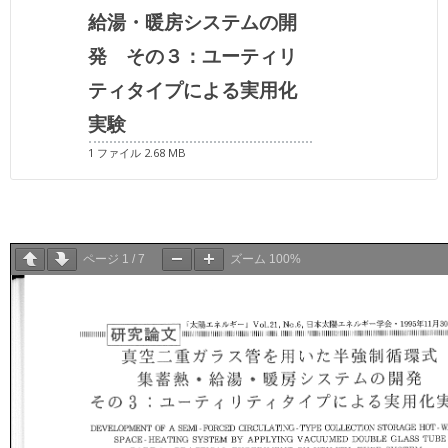
給湯・暖房システムの開
発 その３：ユーティリ
ティタイプによる実用化
実験
1 ファイル
2.68 MB
ページ
1
/
7
ズーム
100%