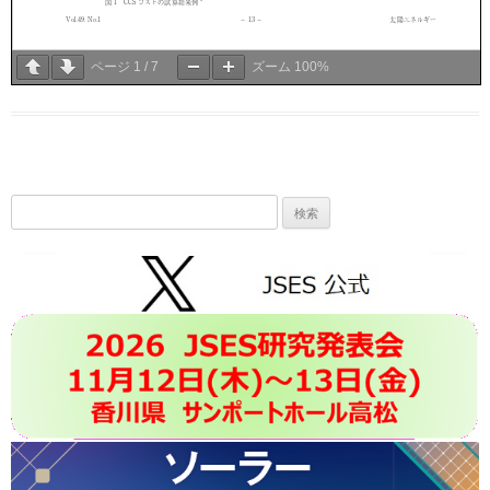
ページ
1
/
7
ズーム
100%
検
索: