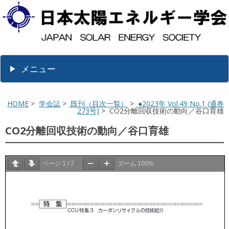
メニュー
HOME
>
学会誌
>
既刊（目次一覧）
>
●2023年 Vol.49 No.1 (通巻
273号)
> CO2分離回収技術の動向／谷口育雄
CO2分離回収技術の動向／谷口育雄
ページ
1
/
7
ズーム
100%