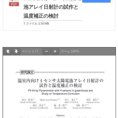
池アレイ日射計の試作と
温度補正の検討
1 ファイル
2.50 MB
ページ
1
/
7
ズーム
100%