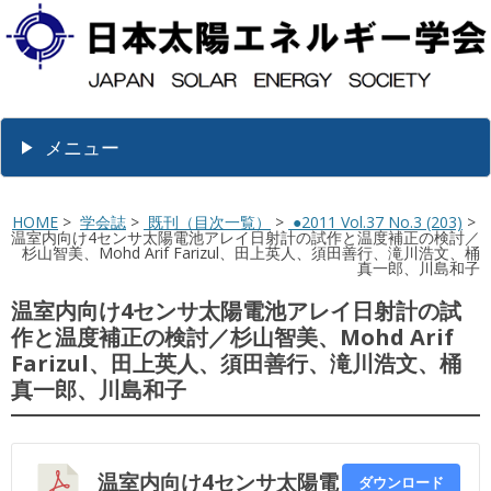
メニュー
HOME
>
学会誌
>
既刊（目次一覧）
>
●2011 Vol.37 No.3 (203)
>
温室内向け4センサ太陽電池アレイ日射計の試作と温度補正の検討／
杉山智美、Mohd Arif Farizul、田上英人、須田善行、滝川浩文、桶
真一郎、川島和子
温室内向け4センサ太陽電池アレイ日射計の試
作と温度補正の検討／杉山智美、Mohd Arif
Farizul、田上英人、須田善行、滝川浩文、桶
真一郎、川島和子
温室内向け4センサ太陽電
ダウンロード