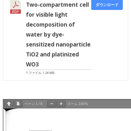
Two-compartment cell
ダウンロード
for visible light
decomposition of
water by dye-
sensitized nanoparticle
TiO2 and platinized
WO3
1 ファイル
1.24 MB
ページ
1
/
8
ズーム
100%