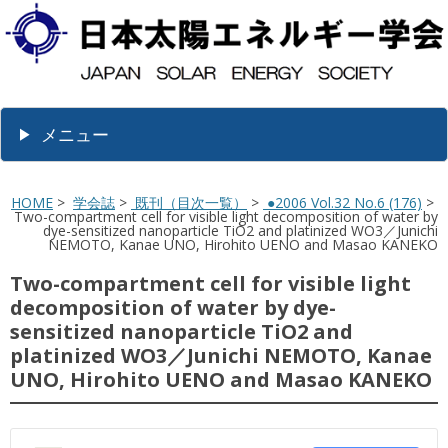
メニュー
HOME
>
学会誌
>
既刊（目次一覧）
>
●2006 Vol.32 No.6 (176)
>
Two-compartment cell for visible light decomposition of water by
dye-sensitized nanoparticle TiO2 and platinized WO3／Junichi
NEMOTO, Kanae UNO, Hirohito UENO and Masao KANEKO
Two-compartment cell for visible light
decomposition of water by dye-
sensitized nanoparticle TiO2 and
platinized WO3／Junichi NEMOTO, Kanae
UNO, Hirohito UENO and Masao KANEKO