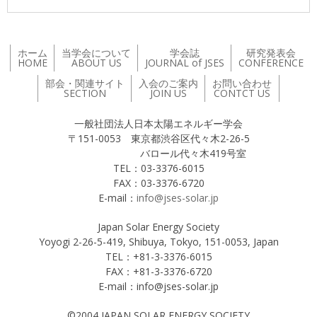
ホーム
当学会について
学会誌
研究発表会
HOME
ABOUT US
JOURNAL of JSES
CONFERENCE
部会・関連サイト
入会のご案内
お問い合わせ
SECTION
JOIN US
CONTCT US
一般社団法人日本太陽エネルギー学会
〒151-0053 東京都渋谷区代々木2-26-5
バロール代々木419号室
TEL：03-3376-6015
FAX：03-3376-6720
E-mail：
info@jses-solar.jp
Japan Solar Energy Society
Yoyogi 2-26-5-419, Shibuya, Tokyo, 151-0053, Japan
TEL：+81-3-3376-6015
FAX：+81-3-3376-6720
E-mail：info@jses-solar.jp
©2004 JAPAN SOLAR ENERGY SOCIETY