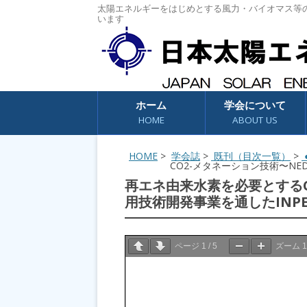
太陽エネルギーをはじめとする風力・バイオマス等
います
コンテンツへスキップ
ホーム
学会について
HOME
ABOUT US
HOME
>
学会誌
>
既刊（目次一覧）
>
●
CO2-メタネーション技術〜NE
再エネ由来水素を必要とするCO
用技術開発事業を通したINP
ページ
1
/
5
ズーム