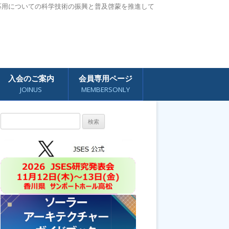
応用についての科学技術の振興と普及啓蒙を推進して
入会のご案内
会員専用ページ
JOINUS
MEMBERSONLY
検
索: