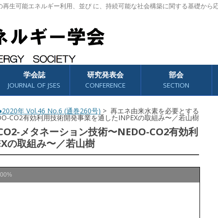
の再生可能エネルギー利用、並び に、持続可能な社会構築に関する基礎から
学会誌
研究発表会
部会
JOURNAL OF JSES
CONFERENCE
SECTION
2020年 Vol.46 No.6 (通巻260号)
> 再エネ由来水素を必要とする
DO-CO2有効利用技術開発事業を通したINPEXの取組み〜／若山樹
2-メタネーション技術〜NEDO-CO2有効利
EXの取組み〜／若山樹
100%