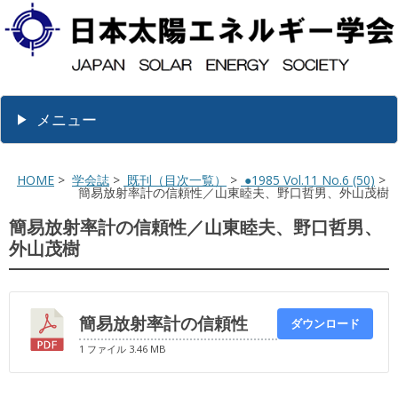
メニュー
HOME
>
学会誌
>
既刊（目次一覧）
>
●1985 Vol.11 No.6 (50)
>
簡易放射率計の信頼性／山東睦夫、野口哲男、外山茂樹
簡易放射率計の信頼性／山東睦夫、野口哲男、
外山茂樹
簡易放射率計の信頼性
ダウンロード
1 ファイル
3.46 MB