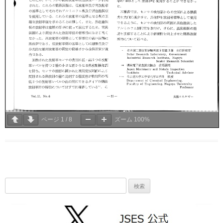
ページ
1
/
8
ズーム
100%
検
索: