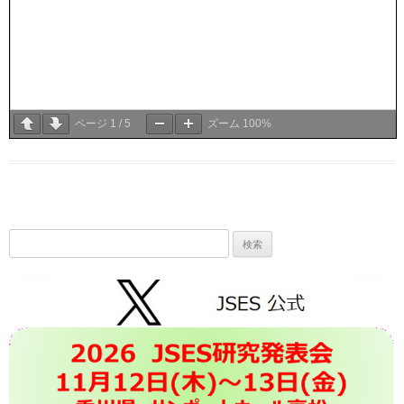
ページ
1
/
5
ズーム
100%
検
索: