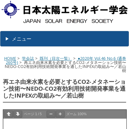
メニュー
HOME
>
学会誌
>
既刊（目次一覧）
>
●2020年 Vol.46 No.6 (通巻
260号)
> 再エネ由来水素を必要とするCO2-メタネーション技術〜
NEDO-CO2有効利用技術開発事業を通したINPEXの取組み〜／若山
樹
再エネ由来水素を必要とするCO2-メタネーショ
ン技術〜NEDO-CO2有効利用技術開発事業を通
したINPEXの取組み〜／若山樹
ページ
1
/
5
ズーム
100%