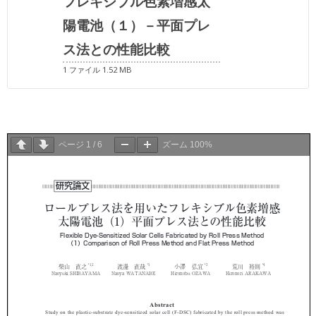
フレキシブル色素増感太
陽電池（１）－平面プレ
ス法との性能比較
1 ファイル
1.52 MB
ページ
1
/
6
ズーム
100%