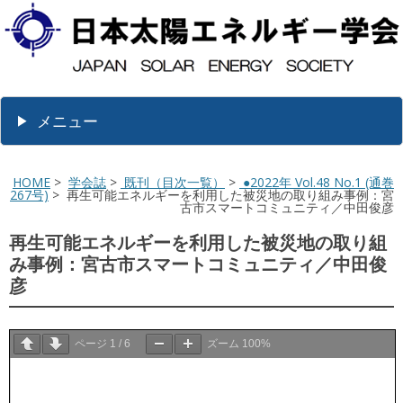
メニュー
HOME
>
学会誌
>
既刊（目次一覧）
>
●2022年 Vol.48 No.1 (通巻
267号)
> 再生可能エネルギーを利用した被災地の取り組み事例：宮
古市スマートコミュニティ／中田俊彦
再生可能エネルギーを利用した被災地の取り組
み事例：宮古市スマートコミュニティ／中田俊
彦
ページ
1
/
6
ズーム
100%