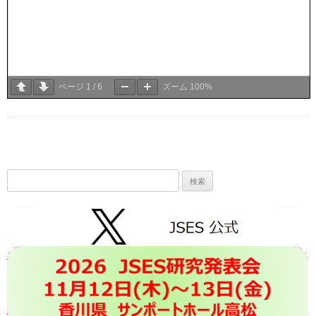
ページ
1
/
6
ズーム
100%
検
索: