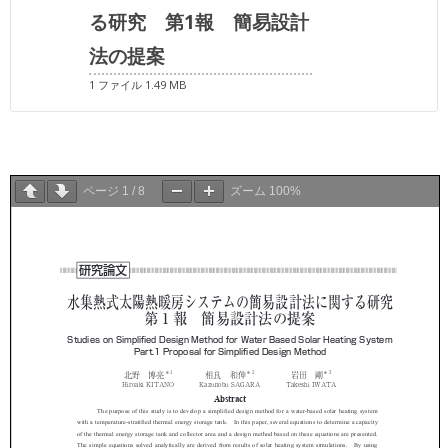
る研究 第1報 簡易設計
法の提案
1 ファイル
1.49 MB
ページ
1
/
8
ズーム
100%