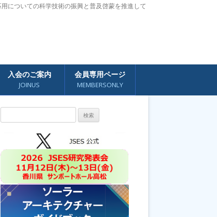
応用についての科学技術の振興と普及啓蒙を推進して
入会のご案内
会員専用ページ
JOINUS
MEMBERSONLY
検
索: