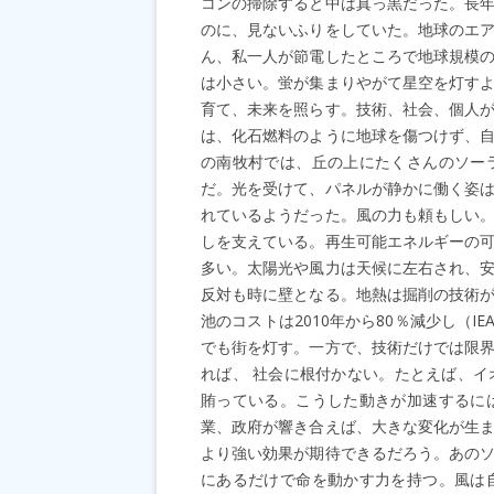
コンの掃除すると中は真っ黒だった。長
のに、見ないふりをしていた。地球のエア
ん、私一人が節電したところで地球規模
は小さい。蛍が集まりやがて星空を灯す
育て、未来を照らす。技術、社会、個人
は、化石燃料のように地球を傷つけず、
の南牧村では、丘の上にたくさんのソー
だ。光を受けて、パネルが静かに働く姿
れているようだった。風の力も頼もしい
しを支えている。再生可能エネルギーの
多い。太陽光や風力は天候に左右され、
反対も時に壁となる。地熱は掘削の技術
池のコストは2010年から80％減少し（I
でも街を灯す。一方で、技術だけでは限
れば、 社会に根付かない。たとえば、
賄っている。こうした動きが加速するに
業、政府が響き合えば、大きな変化が生
より強い効果が期待できるだろう。あの
にあるだけで命を動かす力を持つ。風は