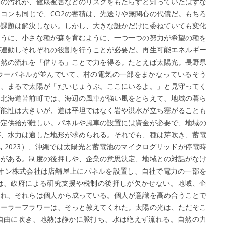
年の汚れが、健康被害などのリスクをもたらすと知っていたはずな
コンも同じで、CO2の蓄積は、先送りや無関心の代償だ。もちろ
の課題は解決しない。しかし、大きな誰かだけに委ねていても変化
ように、小さな種が森を育むように、一つ一つの努力が希望の種を
が連動しそれぞれの役割を行うことが必要だ。再生可能エネルギー
自然の流れを「借りる」ことで力を得る。たとえば太陽光。長野県
ラーパネルが並んでいて、村の電気の一部をまかなっているそう
は、まるで太陽が「だいじょうぶ。ここにいるよ。」と見守ってく
。北海道苫前町では、海辺の風車が強い風をとらえて、地域の暮ら
可能性は大きいが、道は平坦ではなく岩や洪水が立ち塞がることも
安定供給が難しい。パネルや風車の設置には資金が必要で、地域の
が、水力は適した地形が求められる。それでも、種は芽吹き、蓄電
EA, 2023）、沖縄では太陽光と蓄電池のマイクログリッドが停電時
界がある。制度の後押しや、企業の意思決定、地域との対話がなけ
イオン株式会社は店舗屋上にパネルを設置し、自社で電力の一部を
は、政府による研究支援や税制の後押しが欠かせない。地域、企
まれ、それらは個人から成っている。個人が意識を高め合うことで
ソーラーフラワーは、そっと教えてくれた。太陽の光は、ただそこ
自由に吹き、地熱は静かに脈打ち、水は絶えず流れる。自然の力