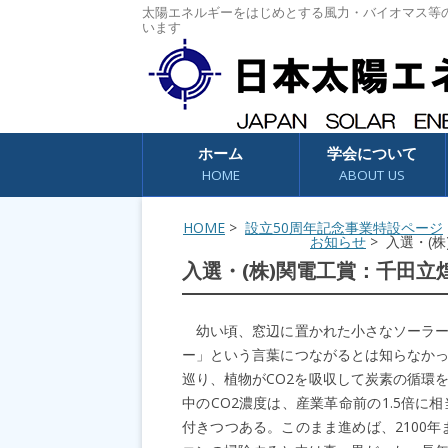
太陽エネルギーをはじめとする風力・バイオマス等
います
コンテンツへスキップ
ホーム
学会について
HOME
ABOUT US
HOME
>
設立50周年記念事業特設ページ
お知らせ
> 入選・(
入選・(株)関電工賞：千田
幼い頃、窓辺に置かれた小さなソーラー
ー」という言葉につながるとは知らなか
巡り、植物がCO2を吸収して炭素の循環
中のCO2濃度は、産業革命前の1.5倍に相当
付きつつある。このまま進めば、2100年