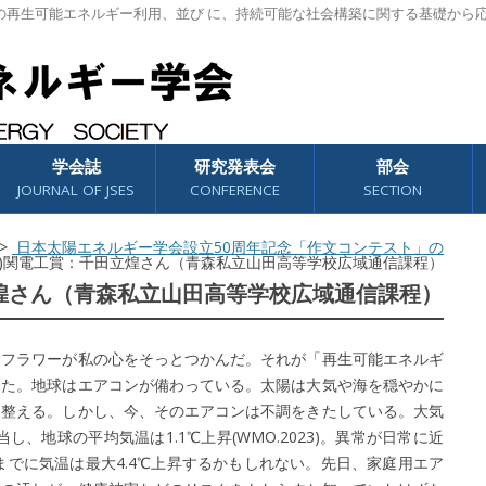
の再生可能エネルギー利用、並び に、持続可能な社会構築に関する基礎から
学会誌
研究発表会
部会
JOURNAL OF JSES
CONFERENCE
SECTION
>
日本太陽エネルギー学会設立50周年記念「作文コンテスト」の
株)関電工賞：千田立煌さん（青森私立山田高等学校広域通信課程）
立煌さん（青森私立山田高等学校広域通信課程）
フラワーが私の心をそっとつかんだ。それが「再生可能エネルギ
った。地球はエアコンが備わっている。太陽は大気や海を穏やかに
を整える。しかし、今、そのエアコンは不調をきたしている。大気
し、地球の平均気温は1.1℃上昇(WMO.2023)。異常が日常に近
までに気温は最大4.4℃上昇するかもしれない。先日、家庭用エア