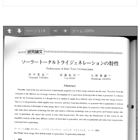
ページ
1
/
6
ズーム
100%