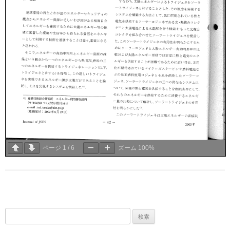
ページ
1
/
6
ズーム
100%
検
索: