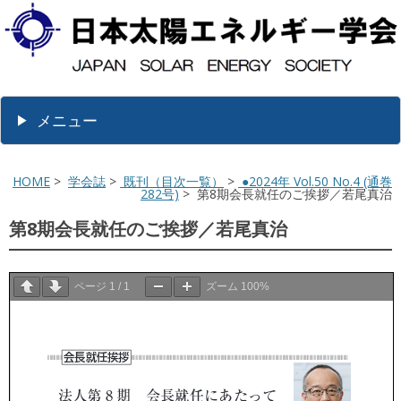
メニュー
HOME
>
学会誌
>
既刊（目次一覧）
>
●2024年 Vol.50 No.4 (通巻
282号)
> 第8期会長就任のご挨拶／若尾真治
第8期会長就任のご挨拶／若尾真治
ページ
1
/
1
ズーム
100%