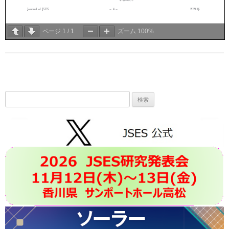
ページ
1
/
1
ズーム
100%
検
索: