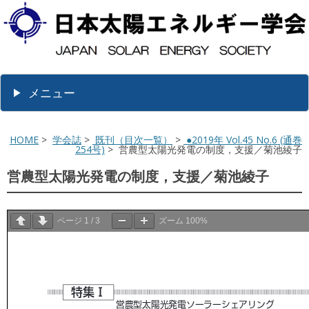
メニュー
HOME
>
学会誌
>
既刊（目次一覧）
>
●2019年 Vol.45 No.6 (通巻
254号)
> 営農型太陽光発電の制度，支援／菊池綾子
営農型太陽光発電の制度，支援／菊池綾子
ページ
1
/
3
ズーム
100%