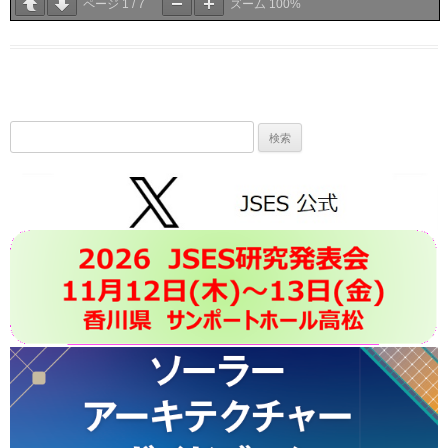
ページ
1
/
7
ズーム
100%
検
索: