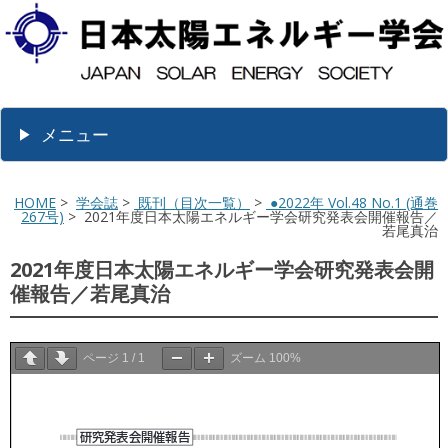
メニュー
HOME
>
学会誌
>
既刊（目次一覧）
>
●2022年 Vol.48 No.1 (通巻
267号)
> 2021年度日本太陽エネルギー学会研究発表会開催報告／
若尾真治
2021年度日本太陽エネルギー学会研究発表会開
催報告／若尾真治
ページ
1
/
1
ズーム
100%