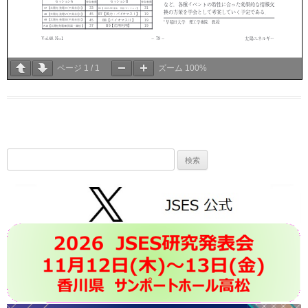
ページ
1
/
1
ズーム
100%
検
索: