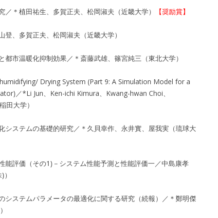
研究／＊植田祐生、多賀正夫、松岡淑夫（近畿大学）
【奨励賞】
寶山登、多賀正夫、松岡淑夫（近畿大学）
導入と都市温暖化抑制効果／＊斎藤武雄、篠宮純三（東北大学）
umidifying/ Drying System (Part 9: A Simulation Model for a
nerator)／*Li Jun、Ken-ichi Kimura、Kwang-hwan Choi、
u（早稲田大学）
淡水化システムの基礎的研究／＊久貝幸作、永井實、屋我実（琉球大
の性能評価（その1)－システム性能予測と性能評価一／中島康孝
)）
蓄熱のシステムパラメータの最適化に関する研究（続報）／＊鄭明傑
）