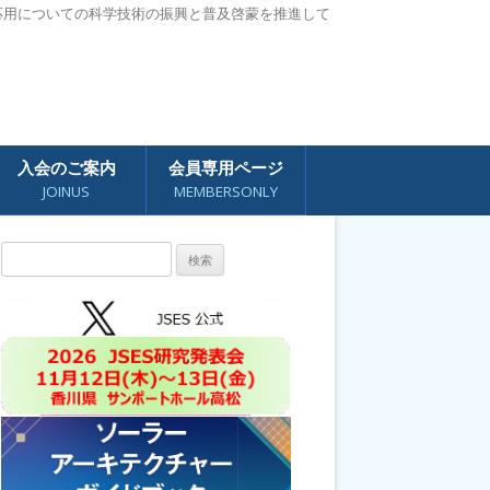
応用についての科学技術の振興と普及啓蒙を推進して
入会のご案内
会員専用ページ
JOINUS
MEMBERSONLY
検
索: