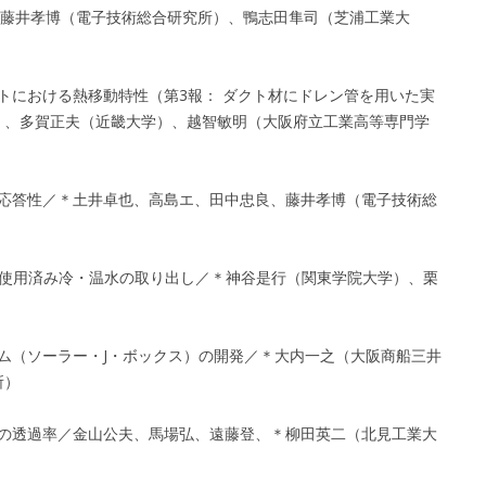
藤井孝博（電子技術総合研究所）、鴨志田隼司（芝浦工業大
クトにおける熱移動特性（第3報： ダクト材にドレン管を用いた実
）、多賀正夫（近畿大学）、越智敏明（大阪府立工業高等専門学
温度応答性／＊土井卓也、高島エ、田中忠良、藤井孝博（電子技術総
4. 使用済み冷・温水の取り出し／＊神谷是行（関東学院大学）、栗
テム（ソーラー・J・ボックス）の開発／＊大内一之（大阪商船三井
所）
水）の透過率／金山公夫、馬場弘、遠藤登、＊柳田英二（北見工業大