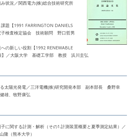
組み状況／関西電力(株)総合技術研究所
1991 FARRINGTON DANIELS
)機械電子検査検定協会 技術願問 野口哲男
の新しい役割【1992 RENEWABLE
賞記念請演】／大阪大学 基礎工学部 教授 浜川圭弘
る太陽光発電／三洋電機(株)研究開発本部 副本部長 桑野幸
健雄、牧野康弘
因子に関する計測・解析（その1.計測装置概要と夏季測定結果）／
檜山隆（熊本大学）