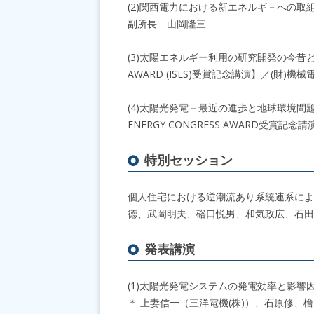
(2)関西電力における新エネルギ－への取
副所長 山岡隆三
(3)太陽エネルギー利用の研究開発の今昔と課題【
AWARD (ISES)受賞記念講演】／(財
(4)太陽光発電－最近の進歩と地球環境問題へ
ENERGY CONGRESS AWARD受
特別セッション
個人住宅における逆潮流あり系統連系によ
徳、武岡明夫、硲口悦男、和気政広、石田
発表講演
(1)太陽光発電システムの発電効率と影響
＊ 上妻信一（三洋電機(株)）、石原修、