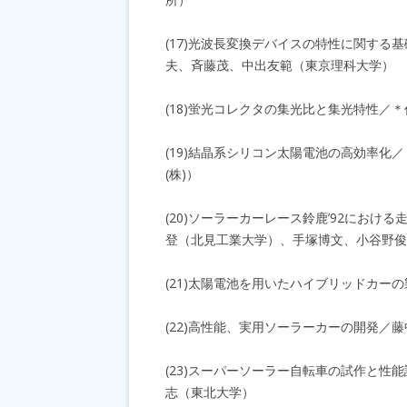
(17)光波長変換デバイスの特性に関する
夫、斉藤茂、中出友範（東京理科大学）
(18)蛍光コレクタの集光比と集光特性
(19)結晶系シリコン太陽電池の高効率
(株)）
(20)ソーラーカーレース鈴鹿’92にお
登（北見工業大学）、手塚博文、小谷野俊
(21)太陽電池を用いたハイブリッドカ
(22)高性能、実用ソーラーカーの開発／
(23)スーパーソーラー自転車の試作と性
志（東北大学）