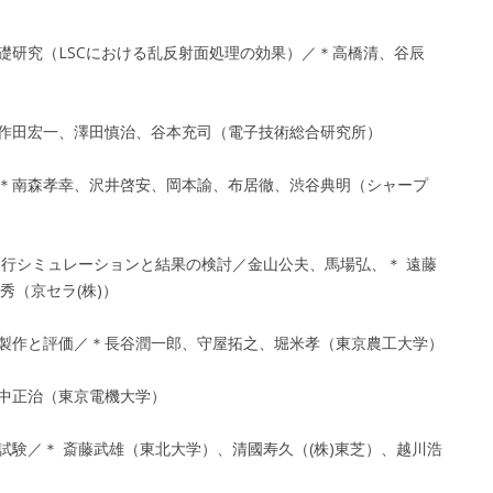
基礎研究（LSCにおける乱反射面処理の効果）／＊高橋清、谷辰
／＊作田宏一、澤田慎治、谷本充司（電子技術総合研究所）
化／＊南森孝幸、沢井啓安、岡本諭、布居徹、渋谷典明（シャープ
ける走行シミュレーションと結果の検討／金山公夫、馬場弘、＊ 遠藤
秀（京セラ(株)）
ーの製作と評価／＊長谷潤一郎、守屋拓之、堀米孝（東京農工大学）
藤中正治（東京電機大学）
能試験／＊ 斎藤武雄（東北大学）、清國寿久（(株)東芝）、越川浩