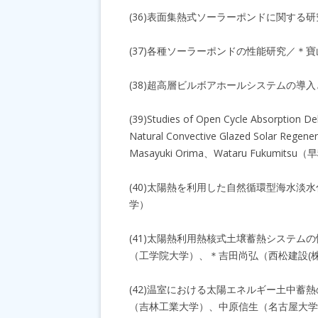
(36)表面集熱式ソーラーポンドに関する
(37)各種ソーラーポンドの性能研究／＊
(38)超高層ビルボアホールシステムの
(39)Studies of Open Cycle Absorption Deh
Natural Convective Glazed Solar Rege
Masayuki Orima、Wataru Fukumits
(40)太陽熱を利用した自然循環型海水
学）
(41)太陽熱利用熱核式土壌蓄熱システム
（工学院大学）、＊吉田尚弘（西松建設(株
(42)温室における太陽エネルギー土中
（吉林工業大学）、中原信生（名古屋大学