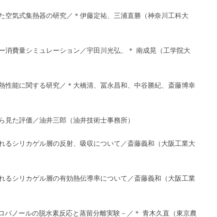
とした空気式集熱器の研究／＊伊藤定祐、三浦直勝（神奈川工科大
ギー消費量シミュレーション／宇田川光弘、＊ 南成晃（工学院大
の集熱性能に関する研究／＊大橋清、冨永昌和、中谷勝紀、斎藤博幸
から見た評価／油井三郎（油井技術士事務所）
いられるシリカゲル層の反射、吸収について／斎藤義和（大阪工業大
いられるシリカゲル層の有効熱伝導率について／斎藤義和（大阪工業
-プロパノールの脱水素反応と蒸留分離実験－／＊ 青木久直（東京農