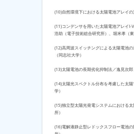
(10)自然環境下における太陽電池アレ
(11)コンデンサを用いた太陽電池アレイ
浩助（電子技術総合研究所）、堀米孝（東
(12)高周波スイッチングによる太陽電
（同志社大学）
(13)太陽電池の長期劣化抑制法／逸見次
(14)太陽光スペクトル分布を考慮した
学）
(15)独立型太陽光発電システムにおける
所）
(16)電解液静止型レドックスフロー電池
所）