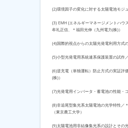
(2)環境因子の変化に対する太陽電池モ
(3) EMH (エネルギーマネージメン
牟礼正信、＊福田光伸（九州電力(株)）
(4)国際的視点からの太陽光発電利用方式
(5)小型光発電用系統連系保護装置の試作
(6)逆充電（単独運転）防止方式の実証評
(株)）
(7)光発電用インバータ・蓄電池の性能・
(8)非追尾型集光系太陽電池の光学特性／
（東京農工大学）
(9)太陽電池用非結像集光系の設計とそ