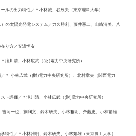
ジュールの出力特性／＊小林誠、谷辰夫（東京理科大学）
トハウス）の太陽光発電システム／力久勝利、藤井憲二、山崎清美、八
の在り方／安濃恒友
／＊滝川清、小林広武（(財)電力中央研究所）
価／＊ 小林広武（(財)電力中央研究所）、北村章夫（関西電力
コスト評価／＊滝川清、小林広武（(財)電力中央研究所）
＊ 吉岡一也、劉利文、鈴木研夫、小林雅明、斉藤忠、小林繁雄
の光学特性／＊小林雅明、鈴木研夫、小林繁雄（東京農工大学）