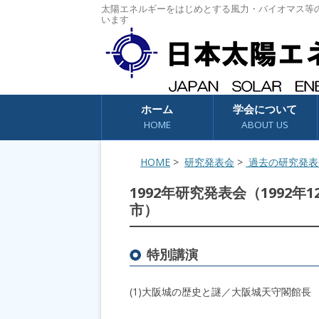
太陽エネルギーをはじめとする風力・バイオマス等
います
コンテンツへスキップ
ホーム
学会について
HOME
ABOUT US
HOME
>
研究発表会
>
過去の研究発表
1992年研究発表会（1992
市）
特別講演
(1)大阪城の歴史と謎／大阪城天守閣館長