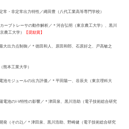
イの定常・非定常出力特性／縄田豊（八代工業高等専門学校）
I-Vカーブトレーサの動作解析／＊河合弘明（東京農工大学）、黒川
京農工大学）
【奨励賞】
池の最大出力点制御／＊徳田和人、原田和郎、石原好之、戸高敏之
郎（熊本工業大学）
太陽電池モジュールの出力評価／＊平田陽一、谷辰夫（東京理科大
太陽電池のI-V特性の影響／＊津田泉、黒川浩助（電子技術総合研究
の開発（その2)／＊津田泉、黒川浩助、野崎健（電子技術総合研究