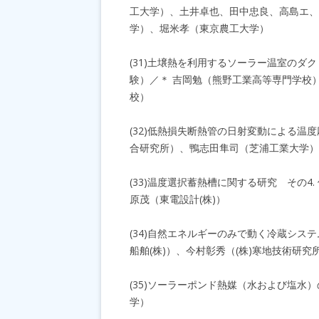
工大学）、土井卓也、田中忠良、高島エ、
学）、堀米孝（東京農工大学）
(31)土壌熱を利用するソーラー温室のダ
験）／＊ 吉岡勉（熊野工業高等専門学校
校）
(32)低熱損失断熱管の日射変動による
合研究所）、鴨志田隼司（芝浦工業大学）
(33)温度選択蓄熱槽に関する研究 その
原茂（東電設計(株)）
(34)自然エネルギーのみで動く冷蔵シス
船舶(株)）、今村彰秀（(株)寒地技術研究
(35)ソーラーポンド熱媒（水および塩
学）