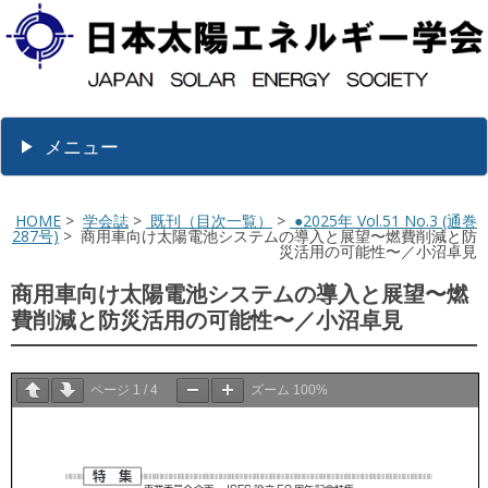
メニュー
HOME
>
学会誌
>
既刊（目次一覧）
>
●2025年 Vol.51 No.3 (通巻
287号)
> 商用車向け太陽電池システムの導入と展望〜燃費削減と防
災活用の可能性〜／小沼卓見
商用車向け太陽電池システムの導入と展望〜燃
費削減と防災活用の可能性〜／小沼卓見
ページ
1
/
4
ズーム
100%