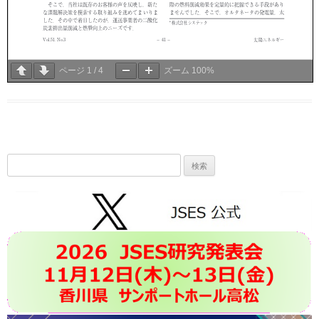
ページ
1
/
4
ズーム
100%
検
索: