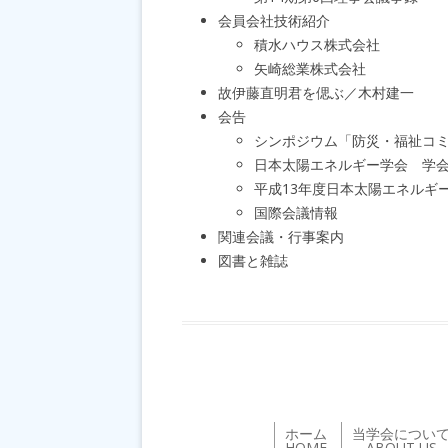
会員会社技術紹介
積水ハウス株式会社
矢崎総業株式会社
故伊藤直明君を偲ぶ／木村建一
会告
シンポジウム「防災・福祉コ
日本太陽エネルギー学会 学
平成13年度日本太陽エネルギ
国際会議情報
関連会議・行事案内
図書と雑誌
ホーム
当学会につい
HOME
ABOUT US