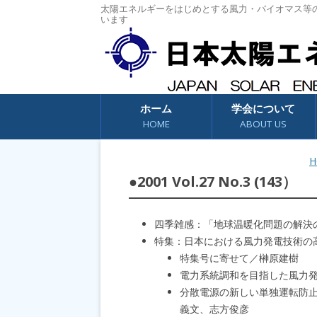
太陽エネルギーをはじめとする風力・バイオマス等
います
コンテンツへスキップ
ホーム
学会について
HOME
ABOUT US
H
●2001 Vol.27 No.3 (143）
四季雑感：「地球温暖化問題の解決
特集：日本における風力発電技術の
特集号に寄せて／榊原建樹
電力系統調和を目指した風力
分散電源の新しい単独運転防
義文、志方俊彦