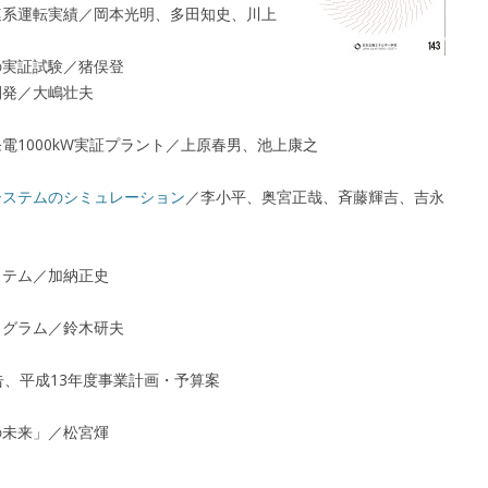
連系運転実績／岡本光明、多田知史、川上
の実証試験／猪俣登
開発／大嶋壮夫
電1000kW実証プラント／上原春男、池上康之
システムのシミュレーション
／李小平、奥宮正哉、斉藤輝吉、吉永
ステム／加納正史
ログラム／鈴木研夫
告、平成13年度事業計画・予算案
の未来」／松宮煇