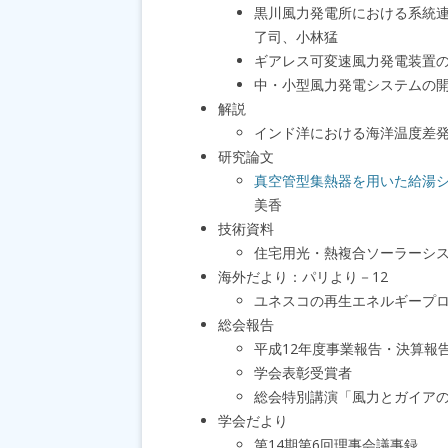
黒川風力発電所における系統
了司、小林猛
ギアレス可変速風力発電装置
中・小型風力発電システムの
解説
インド洋における海洋温度差発
研究論文
真空管型集熱器を用いた給湯
美香
技術資料
住宅用光・熱複合ソーラーシ
海外だより：パリより－12
ユネスコの再生エネルギープ
総会報告
平成12年度事業報告・決算報
学会表彰受賞者
総会特別講演「風力とガイア
学会だより
第14期第6回理事会議事録