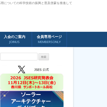
応用についての科学技術の振興と普及啓蒙を推進して
入会のご案内
会員専用ページ
JOINUS
MEMBERSONLY
検
索: