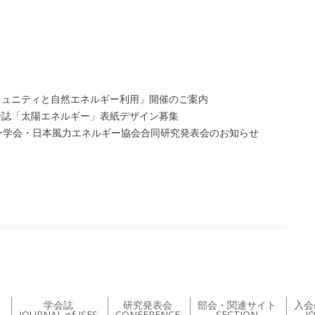
ミュニティと自然エネルギー利用」開催のご案内
会誌「太陽エネルギー」表紙デザイン募集
ー学会・日本風力エネルギー協会合同研究発表会のお知らせ
て
学会誌
研究発表会
部会・関連サイト
入会
JOURNAL of JSES
CONFERENCE
SECTION
J